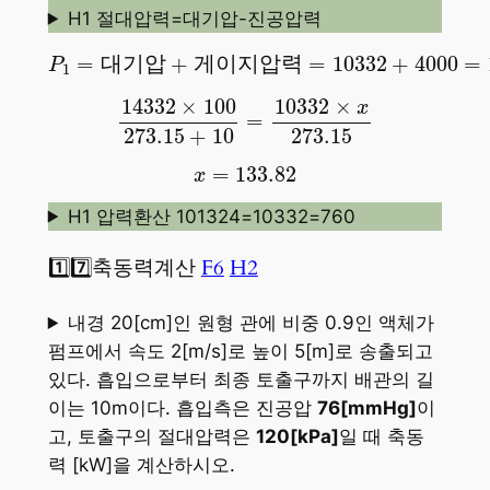
H1 절대압력=대기압-진공압력
P
1
=
대
기
압
+
게
이
지
압
력
=
10332
+
4000
=
14
=
대
기
압
+
게
이
지
압
력
=
10332
+
4000
=
P
1
14332
×
100
273.15
+
10
=
10332
×
x
273
14332
×
100
10332
×
x
=
273.15
273.15
+
10
x
=
133.82
=
133.82
x
H1 압력환산 101324=10332=760
1️⃣7️⃣축동력계산
F6
H2
내경 20[cm]인 원형 관에 비중 0.9인 액체가
펌프에서 속도 2[m/s]로 높이 5[m]로 송출되고
있다. 흡입으로부터 최종 토출구까지 배관의 길
이는 10m이다. 흡입측은 진공압
76[mmHg]
이
고, 토출구의 절대압력은
120[kPa]
일 때 축동
력 [kW]을 계산하시오.