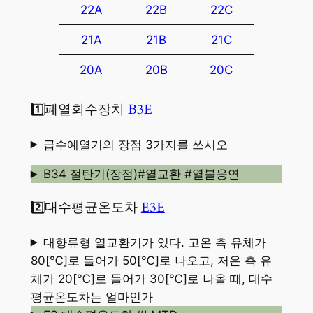
22A
22B
22C
21A
21B
21C
20A
20B
20C
1️⃣폐열회수장치
B3E
급수예열기의 장점 3가지를 쓰시오
B34 절탄기(장점)#열교환 #열불응연
2️⃣대수평균온도차
E3E
대향류형 열교환기가 있다. 고온 측 유체가
80[℃]로 들어가 50[℃]로 나오고, 저온 측 유
체가 20[℃]로 들어가 30[℃]로 나올 때, 대수
평균온도차는 얼마인가