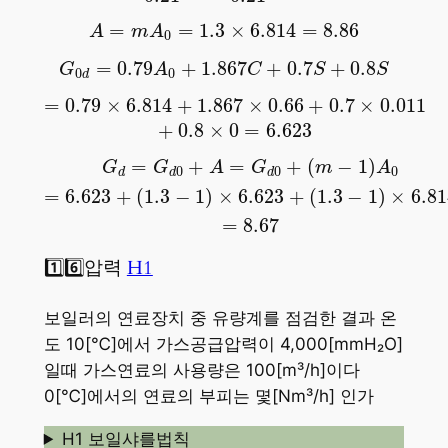
A
=
m
A
0
=
1.3
×
6.814
=
8.86
=
=
1.3
×
6.814
=
8.86
A
m
A
0
G
0
d
=
0.79
A
0
+
1.867
C
+
0.7
S
+
0.8
S
=
0.79
+
1.867
+
0.7
+
0.8
G
A
C
S
S
0
0
d
=
0.79
×
6.814
+
1.867
×
0.66
+
0.7
×
0.011
+
0.8
×
=
0.79
×
6.814
+
1.867
×
0.66
+
0.7
×
0.011
+
0.8
×
0
=
6.623
G
d
=
G
d
0
+
A
=
G
d
0
+
(
m
−
1
)
A
0
=
6.623
+
(
1.3
−
1
)
=
+
=
+
(
−
1
)
G
G
A
G
m
A
0
0
0
d
d
d
=
6.623
+
(
1.3
−
1
)
×
6.623
+
(
1.3
−
1
)
×
6.81
=
8.67
1️⃣6️⃣압력
H1
보일러의 연료장치 중 유량계를 점검한 결과 온
도 10[℃]에서 가스공급압력이 4,000[mmH₂O]
일때 가스연료의 사용량은 100[m³/h]이다
0[℃]에서의 연료의 부피는 몇[Nm³/h] 인가
H1 보일샤를법칙