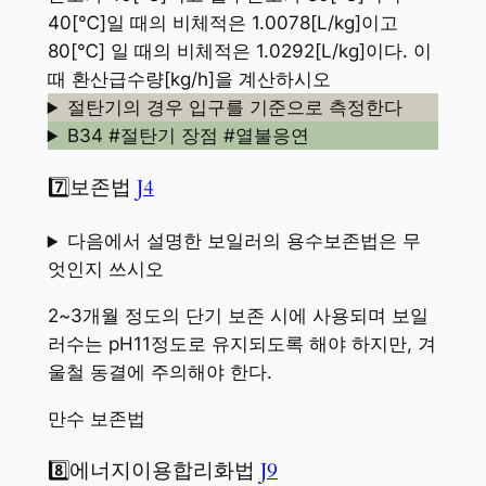
40[℃]일 때의 비체적은 1.0078[L/kg
]
이고
80[℃] 일 때의 비체적은 1.0292[L/kg]이다. 이
때 환산급수량[kg/h]을 계산하시오
절탄기의 경우 입구를 기준으로 측정한다
B34 #절탄기 장점 #열불응연
7️⃣보존법
J4
다음에서 설명한 보일러의 용수보존법은 무
엇인지 쓰시오
2~3개월 정도의 단기 보존 시에 사용되며 보일
러수는 pH11정도로 유지되도록 해야 하지만, 겨
울철 동결에 주의해야 한다.
만수 보존법
8️⃣에너지이용합리화법
J9