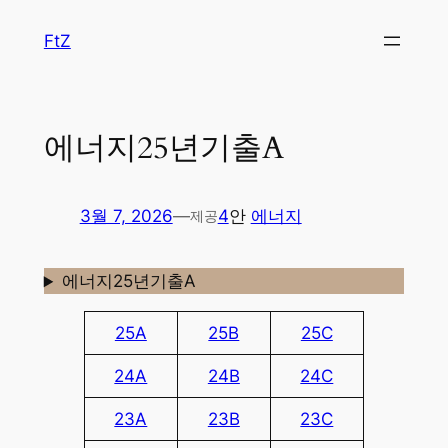
콘
FtZ
텐
츠
로
바
에너지25년기출A
로
가
기
3월 7, 2026
—
4
안
에너지
제공
에너지25년기출A
25A
25B
25C
24A
24B
24C
23A
23B
23C