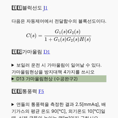
1️⃣1️⃣블럭선도
J1
다음은 자동제어에서 전달함수의 블록선도이다.
C
(
s
)
=
G
1
(
s
)
G
2
(
s
)
1
+
G
1
(
s
)
G
2
(
s
)
H
(
s
)
(
)
(
)
G
s
G
s
1
2
(
)
=
C
s
1
+
(
)
(
)
(
)
G
s
G
s
H
s
1
2
1️⃣2️⃣가마울림
D1
보일러 운전 시 가마울림이 일어날 수 있다.
가마울림현상을 방지대책 4가지를 쓰시오
D13 가마울림현상 (수공완구2)
1️⃣3️⃣통풍력
F5
연돌의 통풍력을 측정한 결과 2.5[mmAq], 배
기가스의 평균 온도 90[℃], 외기온도 10[℃]일