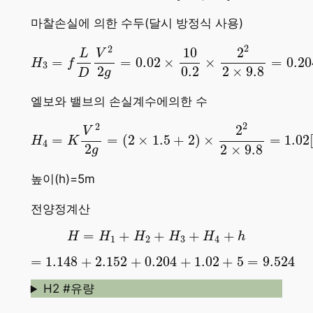
마찰손실에 의한 수두(달시 방정식 사용)
H
3
=
f
L
D
V
2
2
g
=
0.02
×
10
0.2
×
2
2
2
×
9.8
=
0.20
2
2
2
10
L
V
=
=
0.02
×
×
=
0.20
H
f
3
2
0.2
2
×
9.8
g
D
엘보와 밸브의 손실계수에의한 수
H
4
=
K
V
2
2
g
=
(
2
×
1.5
+
2
)
×
2
2
2
×
9.8
=
1.02
[
m
2
2
2
V
=
=
(
2
×
1.5
+
2
)
×
=
1.02
H
K
4
2
2
×
9.8
g
높이(h)=5m
전양정계산
H
=
H
1
+
H
2
+
H
3
+
H
4
+
h
=
+
+
+
+
H
H
H
H
H
h
1
2
3
4
=
1.148
+
2.152
+
0.204
+
1.02
+
5
=
9.524
=
1.148
+
2.152
+
0.204
+
1.02
+
5
=
9.524
H2 #유량