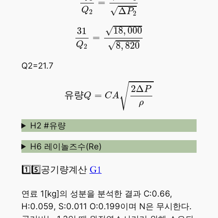
=
√
Δ
Q
P
2
2
31
Q
2
=
18
,
000
8
,
820
√
18
,
000
31
=
√
8
,
820
Q
2
Q2=21.7
유
량
Q
=
C
A
2
Δ
P
ρ
√
2
Δ
P
유
량
=
Q
C
A
ρ
H2 #유량
H6 레이놀즈수(Re)
1️⃣5️⃣공기량계산
G1
연료 1[kg]의 성분을 분석한 결과 C:0.66,
H:0.059, S:0.011 O:0.199이며 N은 무시한다.