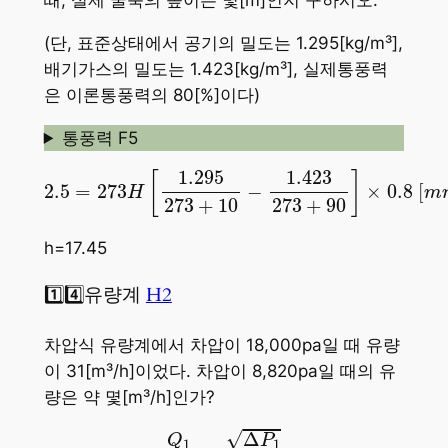
때, 실제 굴뚝의 높이는 몇[m]인지 구하시오.
(단, 표준상태에서 공기의 밀도는 1.295[kg/m³],
배기가스의 밀도는 1.423[kg/m³], 실제통풍력
은 이론통풍력의 80[%]이다)
통풍력 F5
2.5
=
273
H
[
1.295
273
+
10
−
1.423
273
+
90
]
×
0.
1.423
1.295
[
]
2.5
=
273
−
×
0.8
[
H
m
273
+
10
273
+
90
h=17.45
1️⃣4️⃣유량계
H2
차압식 유량계에서 차압이 18,000pa일 때 유량
이 31[m³/h]이었다. 차압이 8,820pa일 때의 유
량은 약 몇[m³/h]인가?
Q
1
Q
2
=
Δ
P
1
Δ
P
2
√
Δ
P
Q
1
1