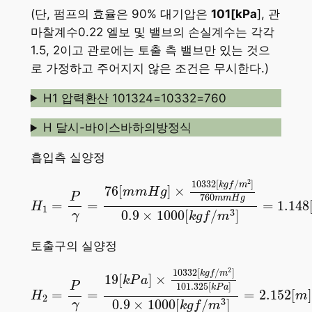
(단, 펌프의 효율은 90% 대기압은
101[kPa
], 관
마찰계수0.22 엘보 및 밸브의 손실계수는 각각
1.5, 2이고 관로에는 토출 측 밸브만 있는 것으
로 가정하고 주어지지 않은 조건은 무시한다.)
H1 압력환산 101324=10332=760
H 달시-바이스바하의방정식
흡입측 실양정
H
1
=
P
γ
=
76
[
m
m
H
g
]
×
10332
[
k
g
f
/
m
2
]
760
m
m
2
10332
[
/
]
k
g
f
m
76
[
]
×
m
m
H
g
P
760
m
m
H
g
=
=
=
1.148
H
1
3
0.9
×
1000
[
/
]
γ
k
g
f
m
토출구의 실양정
H
2
=
P
γ
=
19
[
k
P
a
]
×
10332
[
k
g
f
/
m
2
]
101.325
[
k
P
2
10332
[
/
]
k
g
f
m
19
[
]
×
k
P
a
P
101.325
[
]
k
P
a
=
=
=
2.152
[
]
H
m
2
3
0.9
×
1000
[
/
]
γ
k
g
f
m