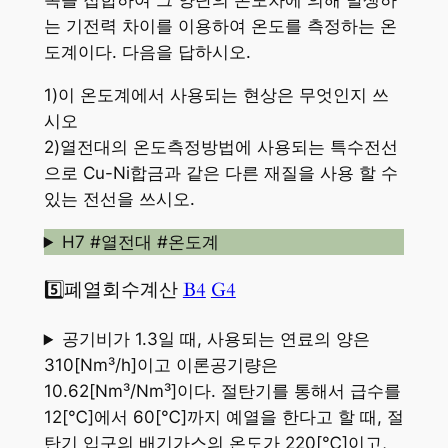
속을 접합하여 그 양단의 온도차에 의해 발생하
는 기전력 차이를 이용하여 온도를 측정하는 온
도계이다. 다음을 답하시오.
1)이 온도계에서 사용되는 현상은 무엇인지 쓰
시오
2)열전대의 온도측정방법에 사용되는 특수전선
으로 Cu-Ni합금과 같은 다른 재질을 사용 할 수
있는 전선을 쓰시오.
H7 #열전대 #온도계
5️⃣폐열회수계산
B4
G4
공기비가 1.3일 때, 사용되는 연료의 양은
310[Nm³/h]이고 이론공기량은
10.62[Nm³/Nm³]이다. 절탄기를 통해서 급수를
12[℃]에서 60[℃]까지 예열을 한다고 할 때, 절
탄기 입구의 배기가스의 온도가 220[℃]이고,