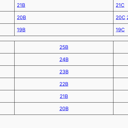
21B
21C
20B
20C
19B
19C
25B
24B
23B
22B
21B
20B