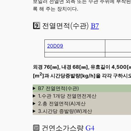
보일러 전열면 외측 또는 수관 주위에 부착
록 해 주는 장치이다.
9️⃣ 전열면적(수관)
B7
20D09
외경 76[㎜], 내경 68[㎜], 유효길이 4,5
2
[m
]
과 시간당증발량[kg/h]을 각각 구하시오
B7 전열면적(수관)
1.수관 1개당 전열면전계산
2.총 전열면적(A)계산
3.시간당 증발량(W)계산
🔟 건연소가스량
G4