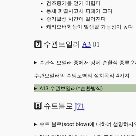
건조증기를 얻기 어렵다
동체 파열사고시 피해가 크다
증기발생 시간이 길어진다
캐리오버현상이 발생될 가능성이 높다
7️⃣ 수관보일러
A3
01
수관식 보일러 중에서 강제 순환식 종류 2
수관보일러의 수냉노벽의 설치목적 4가지
A13 수관보일러(*순환방식)
8️⃣ 슈트블로
J71
슈트 블로(soot blow)에 대하여 설명하시