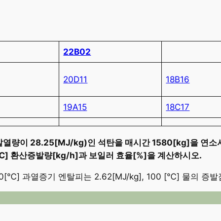
22B02
20D11
18B16
19A15
18C17
이 28.25[MJ/kg)인 석탄을 매시간 1580[kg]을 연소시
[℃] 환산증발량[kg/h]과 보일러 효율[%]을 계산하시오.
40[℃] 과열증기 엔탈피는 2.62[MJ/kg], 100 [℃] 물의 증발