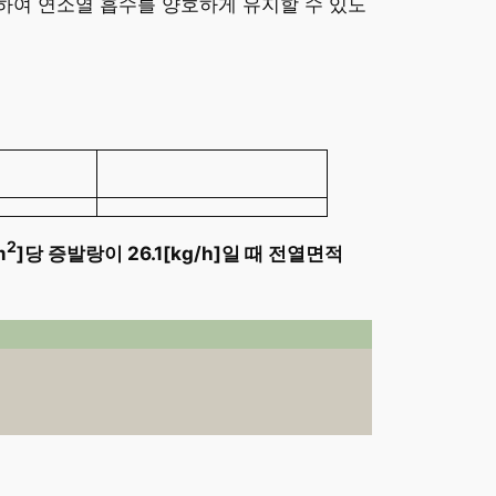
하여 연소열 흡수를 양호하게 유지할 수 있도
2
m
]당 증발랑이 26.1[kg/h]일 때 전열면적