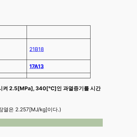
21B18
17A13
켜 2.5[MPa], 340[℃]인 과열증기를 시간
잠열은 2.257[MJ/kg]이다.)