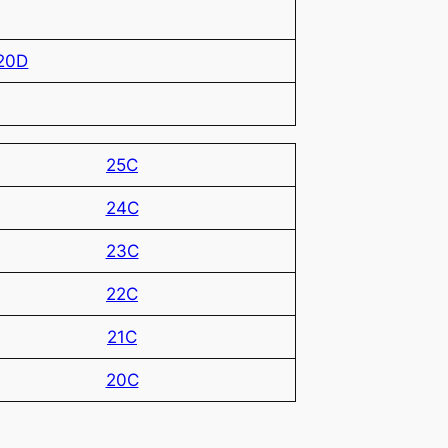
20D
25C
24C
23C
22C
21C
20C