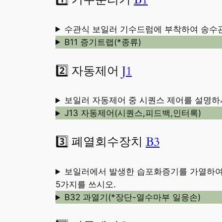
수관식 보일러 기수드럼에 부착하여 송수관
B11 증기트랩(*종류)
2️⃣ 자동제어
J1
보일러 자동제어 중 시퀀스 제어를 설명
J13 자동제어(시퀀스,피드백,인터록)
3️⃣ 폐열회수장치
B3
보일러에서 발생한 습포화증기를 가열하여
5가지를 쓰시오.
B32 과열기(*장단-열수마부 일응손)