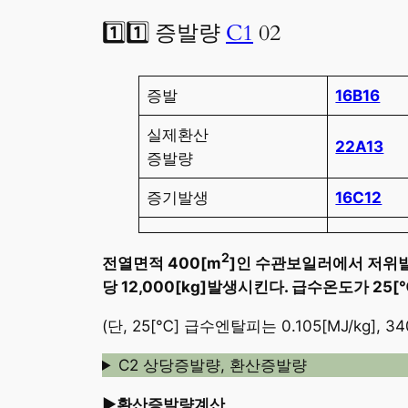
1️⃣1️⃣ 증발량
C1
02
증발
16B16
실제환산
22A13
증발량
증기발생
16C12
2
전열면적 400[m
]인 수관보일러에서 저위발열량
당 12,000[kg]발생시킨다. 급수온도가 25
(단, 25[℃] 급수엔탈피는 0.105[MJ/kg], 3
C2 상당증발량, 환산증발량
►환산증발량계산