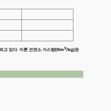
3
되고 있다
.
이론 건연소 가스량[Nm
/kg]은