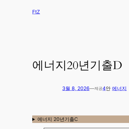
콘
FtZ
텐
츠
로
바
로
가
기
에너지20년기출D
3월 8, 2026
—
4
안
에너지
제공
에너지 20년기출C