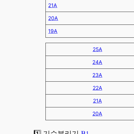
21A
20A
19A
25A
24A
23A
22A
21A
20A
1️⃣ 기수분리기
B1