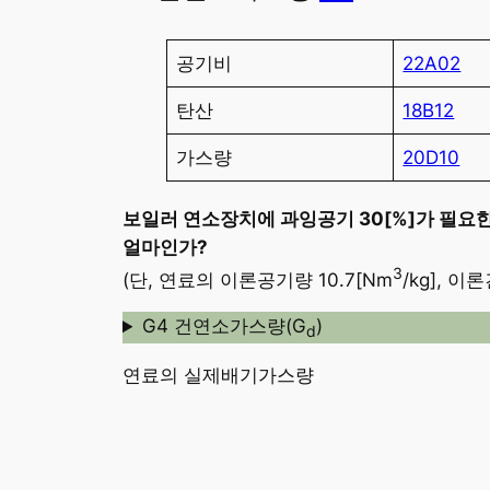
공기비
22A02
탄산
18B12
가스량
20D10
보일러 연소장치에 과잉공기 30[%]가 필요
얼마인가?
3
(단, 연료의 이론공기량 10.7[Nm
/kg], 이
G4 건연소가스량(G
)
d
연료의 실제배기가스량