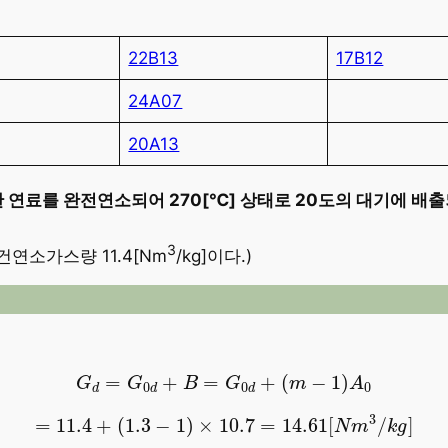
22B13
17B12
24A07
20A13
한 연료를 완전연소되어 270
[℃]
상태로 20도의 대기에 배출
3
론건연소가스량 11.4[Nm
/kg]이다.)
G
d
=
G
0
d
+
B
=
G
0
d
+
(
m
−
1
)
A
0
=
+
=
+
(
−
1
)
G
G
B
G
m
A
0
0
0
d
d
d
=
11.4
+
(
1.3
−
1
)
×
10.7
=
14.61
[
N
m
3
/
k
g
]
3
=
11.4
+
(
1.3
−
1
)
×
10.7
=
14.61
[
/
]
N
m
k
g