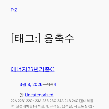
콘
FtZ
텐
츠
로
바
[태그:]
응축수
로
가
기
에너지23년기출C
3월 8, 2026
—
4
제공
안
Uncategorized
22A 22B“ 22C* 23A 23B 23C 24A 24B 24C 1️⃣내화물
D1 산성내화물(규석질, 반규석질, 납석질, 샤모트질)염기