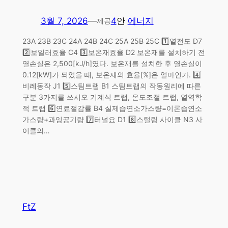
3월 7, 2026
—
4
안
에너지
제공
23A 23B 23C 24A 24B 24C 25A 25B 25C 1️⃣열전도 D7
2️⃣보일러효율 C4 3️⃣보온재효율 D2 보온재를 설치하기 전
열손실은 2,500[kJ/h]였다. 보온재를 설치한 후 열손실이
0.12[kW]가 되었을 때, 보온재의 효율[%]은 얼마인가. 4️⃣
비례동작 J1 5️⃣스팀트랩 B1 스팀트랩의 작동원리에 따른
구분 3가지를 쓰시오 기계식 트랩, 온도조절 트랩, 열역학
적 트랩 6️⃣연료절감률 B4 실제습연소가스량=이론습연소
가스량+과잉공기량 7️⃣터널요 D1 8️⃣스털링 사이클 N3 사
이클의…
FtZ