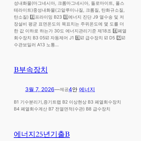
성내화물(마그네시아, 크롬마그네시아, 돌로마이트, 폴스
테라이트)중성내화물(고알루미나질, 크롬질, 탄화규소질,
탄소질) 2️⃣프라이밍 B23 3️⃣에너지 진단 J9 열수송 및 저
장설비 평균 표면온도의 목표치는 주위온도에 몇 도를 더
한 값 이하로 하는가 30도 에너지관리기준 제18조 4️⃣폐열
회수장치 B3 05☑️ 자동제어 J1 6️⃣☑️ 급수장치 ☑️ D5 7️⃣☑️
수관보일러 A13 노통…
B부속장치
3월 7, 2026
—
4
안
에너지
제공
B1 기수분리기,증기트랩 B2 이상현상 B3 폐열회수장치
B4 폐열회수계산 B7 전열면적(수관) B8 급수장치
에너지25년기출B