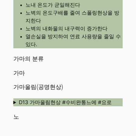
노내 온도가 균일해진다
노벽의 온도구배를 줄여 스폴링현상을 방
지한다
노벽의 내화물의 내구력이 증가한다
열손실을 방지하여 연료 사용량을 줄일 수
있다.
가마의 분류
가마
가마울림(공명현상)
D13 가마울림현상 #수비완통느에 #요로
노