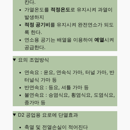
칸다.
가열온도를
적정온도
로 유지시켜 과열이
발생하지
적정 공기비
를 유지시켜 완전연소가 되도
록 한다.
연소용 공기는 배열을 이용하여
예열
시켜
공급한다.
요의 조업방식
연속요 : 윤요, 연속식 가마, 터널 가마, 반
터널식 가마 등
반연속요 : 등요, 셔틀 가마 등
불연속요 : 승염식요, 횡염식요, 도염식요,
종가마 등
D2 공업용 요로에 단열효과
축열 및 전열손실이 적어진다