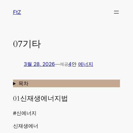
콘
FtZ
텐
츠
로
바
07기타
로
가
기
3월 28, 2026
—
4
안
에너지
제공
목차
01신재생에너지법
#신에너지
신재생에너