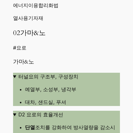
에너지이용합리화법
열사용기자재
02가마&노
#요로
가마&노
터널요의 구조부, 구성장치
예열부, 소성부, 냉각부
대차, 샌드실, 푸셔
D2 요로의 효율개선
단열
조치를 강화하여 방사열량을 감소시