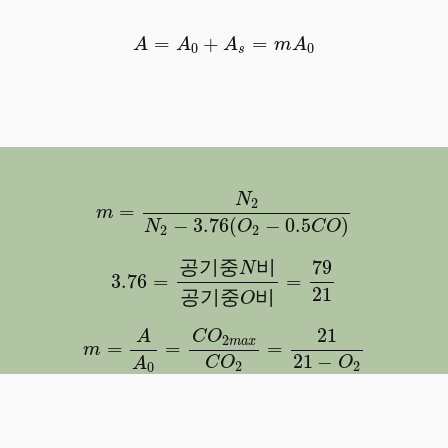
A
=
A
0
+
A
s
=
m
A
0
=
+
=
A
A
A
m
A
0
0
s
m
=
N
2
N
2
−
3.76
(
O
2
−
0.5
C
O
)
N
2
=
m
−
3.76
(
−
0.5
)
N
O
C
O
2
2
3.76
=
공
기
중
N
비
공
기
중
O
비
=
79
21
79
공
기
중
비
N
3.76
=
=
21
공
기
중
비
O
m
=
A
A
0
=
C
O
2
m
a
x
C
O
2
=
21
21
−
O
2
21
A
C
O
2
m
a
x
=
=
=
m
21
−
O
C
O
A
2
2
0