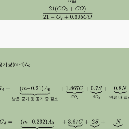
G
0
d
21
(
+
)
C
O
C
O
2
=
21
−
+
0.395
O
C
O
2
량(m-1)A₀
G
d
=
(
m
–
0.21
)
A
0
⏟
남은 공기 및 공기 중 질소
+
1.867


















=
(
–
0.21
)
+
1.867
+
0.7
+
0.8
G
m
A
C
S
N
0
d
연
료
내
질
C
O
S
O
2
2
남
은
공
기
및
공
기
중
질
소
G
d
=
(
m
–
0.232
)
A
0
⏟
남은 공기 및 공기 중 질소
+
3.6
















=
(
–
0.232
)
+
3.67
+
2
+
G
m
A
C
S
N
0
d