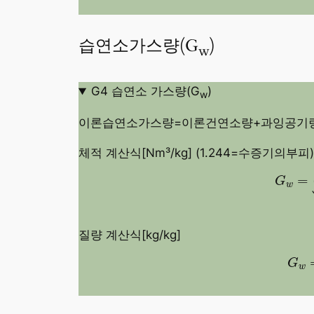
습연소가스량(G
)
w
G4 습연소 가스량(G
)
w
이론습연소가스량=이론건연소량+과잉공기
체적 계산식[Nm³/kg] (1.244=수증기의부피)
G
w
=
(
=
G
w
질량 계산식[kg/kg]
G
w
G
w