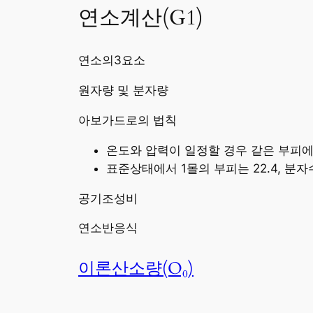
연소계산(G1)
연소의3요소
원자량 및 분자량
아보가드로의 법칙
온도와 압력이 일정할 경우 같은 부피에
표준상태에서 1몰의 부피는 22.4, 분자수 
공기조성비
연소반응식
이론산소량(O₀)