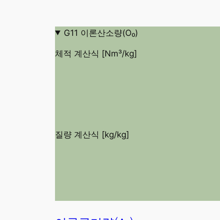
G11 이론산소량(O₀)
체적 계산식 [Nm³/kg]
O
0
[
N
m
질량 계산식 [kg/kg]
O