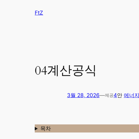
콘
FtZ
텐
츠
로
바
로
가
기
04계산공식
3월 28, 2026
—
4
안
에너
제공
목차