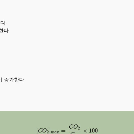
된다
발한다
이 증가한다
2
]
m
a
x
=
C
O
2
G
0
d
×
100
=
21
(
C
O
2
+
C
O
)
21
−
O
2
+
0.39
C
O
2
[
]
=
×
100
C
O
2
m
a
x