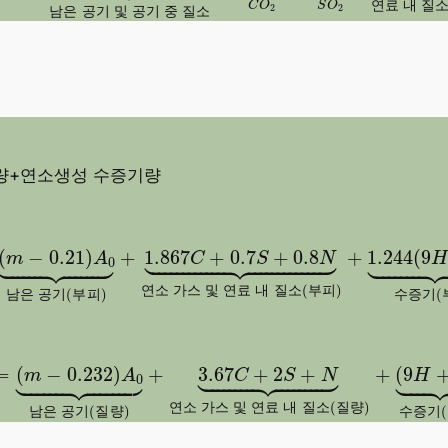
연
료
내
질
C
O
S
O
2
2
남
은
공
기
및
공
기
중
질
소
량+연소생성 수증기량
m
−
0.21
)
A
0
⏟
남은 공기(부피)
+
1.867
C
+
0.7
S
+
0.8
N













(
−
0.21
)
+
1.867
+
0.7
+
0.8
+
1.244
(
9
m
A
C
S
N
0
연
소
가
스
및
연
료
내
질
소
(
부
피
)
남
은
공
기
(
부
피
)
수
증
기
(
=
(
m
−
0.232
)
A
0
⏟
남은 공기(질량)
+
3.67
C
+
2
S
+
N
⏟
연













=
(
−
0.232
)
+
3.67
+
2
+
+
(
9
m
A
C
S
N
H
0
연
소
가
스
및
연
료
내
질
소
(
질
량
)
남
은
공
기
(
질
량
)
수
증
기
(