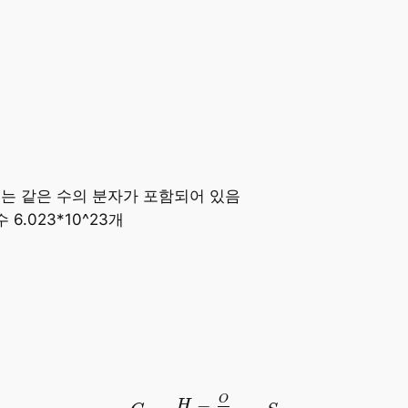
는 같은 수의 분자가 포함되어 있음
6.023*10^23개
(
C
12
+
H
−
O
8
4
+
S
32
)
O
−
H