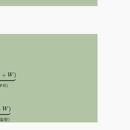
소
⏟
연소 가스 및 연료 내 질소(부피)
+
1.244
(
9
H
+
W
)
⏟


+
)
H
W
부
피
)
소 가스 및 연료 내 질소(질량)
+
(
9
H
+
W
)
⏟
수증기(질



+
)
W
질
량
)